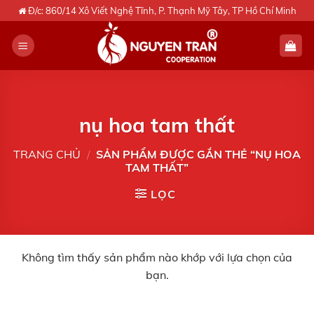
Skip
Đ/c: 860/14 Xô Viết Nghệ Tĩnh, P. Thạnh Mỹ Tây, TP Hồ Chí Minh
to
content
nụ hoa tam thất
TRANG CHỦ
/
SẢN PHẨM ĐƯỢC GẮN THẺ “NỤ HOA
TAM THẤT”
LỌC
Không tìm thấy sản phẩm nào khớp với lựa chọn của
bạn.