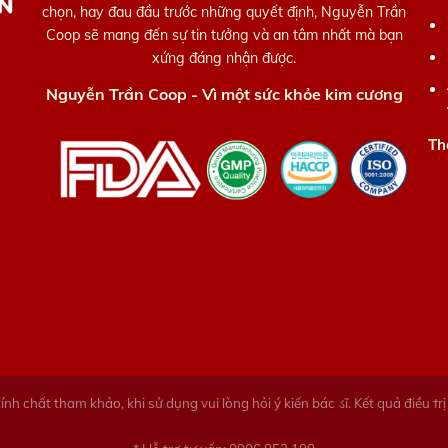
chọn, hay đau đầu trước những quyết định, Nguyễn Trần
Coop sẽ mang đến sự tin tưởng và an tâm nhất mà bạn
xứng đáng nhận được.
Nguyễn Trần Coop - Vì một sức khỏe kim cương
Th
ính chất tham khảo, khi sử dụng vui lòng hỏi ý kiến bác ડĩ. Kết quả điều ϯr