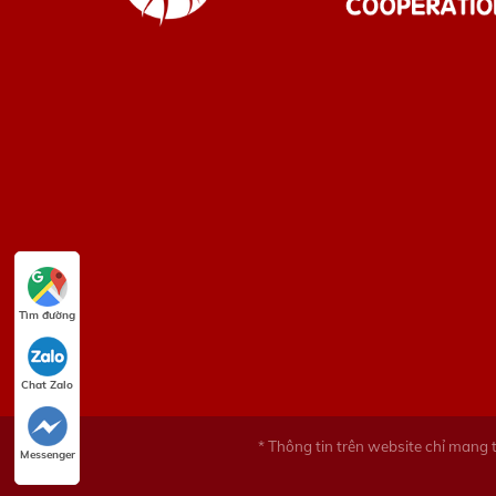
Tìm đường
Chat Zalo
* Thông tin trên website chỉ mang t
Messenger