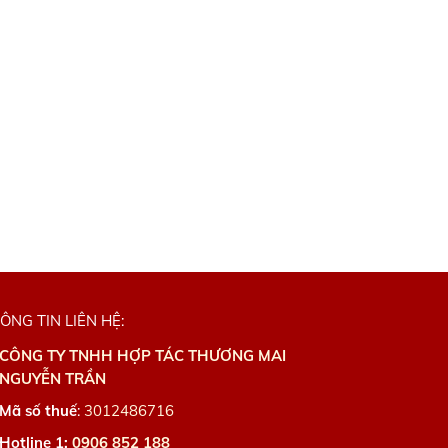
ÔNG TIN LIÊN HỆ:
CÔNG TY TNHH HỢP TÁC THƯƠNG MAI
NGUYỄN TRẦN
Mã số thuế
:
3012486716
Hotline 1:
0906 852 188