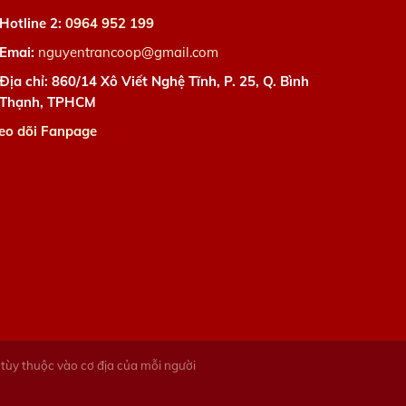
Hotline 2:
0964 952 199
Emai:
nguyentrancoop@gmail.com
Địa chỉ: 860/14 Xô Viết Nghệ Tĩnh, P. 25, Q. Bình
Thạnh, TPHCM
eo dõi Fanpage
ị tùy thuộc vào cơ địa của mỗi người