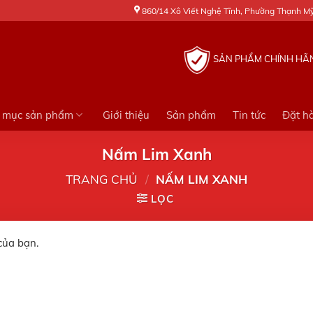
860/14 Xô Viết Nghệ Tĩnh, Phường Thạnh Mỹ 
SẢN PHẨM CHÍNH HÃ
 mục sản phẩm
Giới thiệu
Sản phẩm
Tin tức
Đặt h
Nấm Lim Xanh
TRANG CHỦ
/
NẤM LIM XANH
LỌC
của bạn.