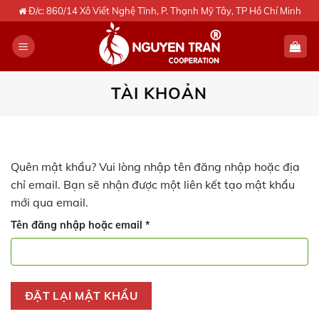
Skip
Đ/c: 860/14 Xô Viết Nghệ Tĩnh, P. Thạnh Mỹ Tây, TP Hồ Chí Minh
to
content
TÀI KHOẢN
Quên mật khẩu? Vui lòng nhập tên đăng nhập hoặc địa
chỉ email. Bạn sẽ nhận được một liên kết tạo mật khẩu
mới qua email.
Bắt
Tên đăng nhập hoặc email
*
buộc
ĐẶT LẠI MẬT KHẨU