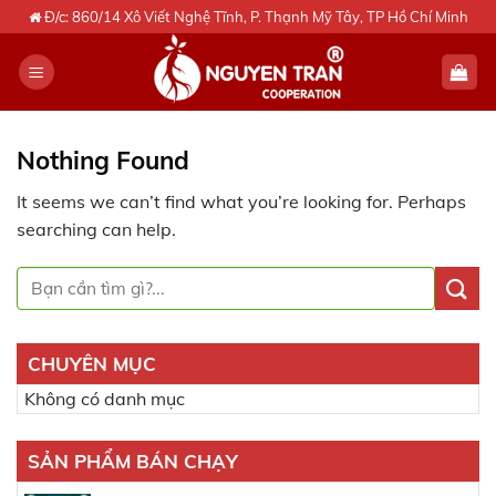
Skip
Đ/c: 860/14 Xô Viết Nghệ Tĩnh, P. Thạnh Mỹ Tây, TP Hồ Chí Minh
to
content
Nothing Found
It seems we can’t find what you’re looking for. Perhaps
searching can help.
CHUYÊN MỤC
Không có danh mục
SẢN PHẨM BÁN CHẠY