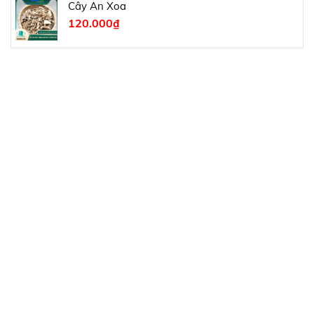
Cây An Xoa
120.000
₫
BẢN ĐỒ CỬA HÀNG