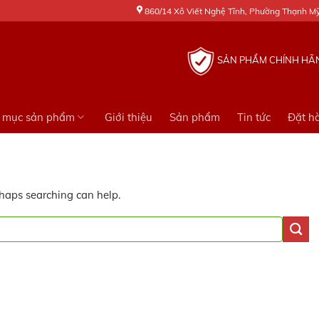
860/14 Xô Viết Nghệ Tĩnh, Phường Thạnh Mỹ 
SẢN PHẨM CHÍNH HÃ
 mục sản phẩm
Giới thiệu
Sản phẩm
Tin tức
Đặt h
rhaps searching can help.