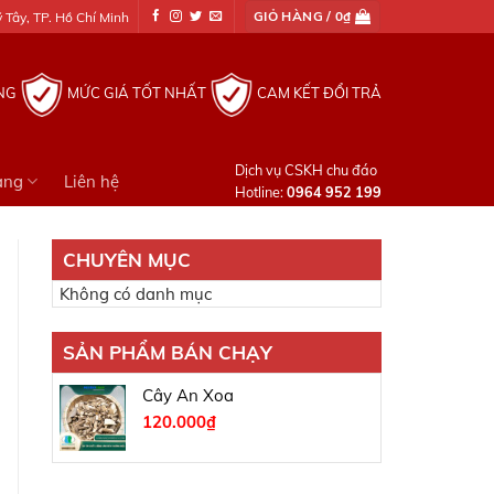
GIỎ HÀNG /
0
₫
Tây, TP. Hồ Chí Minh
NG
MỨC GIÁ TỐT NHẤT
CAM KẾT ĐỔI TRẢ
Dịch vụ CSKH chu đáo
àng
Liên hệ
Hotline:
0964 952 199
CHUYÊN MỤC
Không có danh mục
SẢN PHẨM BÁN CHẠY
Cây An Xoa
120.000
₫