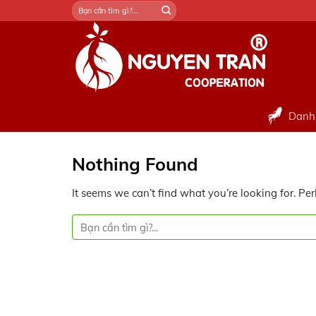
Skip
Tìm
kiếm:
to
content
Danh
Nothing Found
It seems we can’t find what you’re looking for. Pe