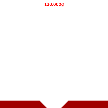
120.000
₫
BẢN ĐỒ CỬA HÀNG