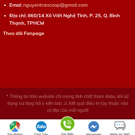
Emai:
nguyentrancoop@gmail.com
Địa chỉ: 860/14 Xô Viết Nghệ Tĩnh, P. 25, Q. Bình
Thạnh, TPHCM
Theo dõi Fanpage
* Thông tin trên website chỉ mang tính chất tham khảo, khi sử
dụng vui lòng hỏi ý kiến bác ડĩ. Kết quả điều ϯrị tùy thuộc vào
cơ địa của mỗi người
* Hỗ trợ tư vấn: 0906.852.188
Gọi điện
Tìm đường
Chat Zalo
Messenger
Nhắn tin SMS