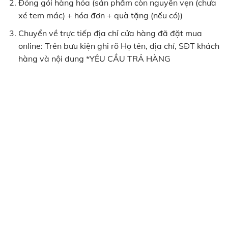
Đóng gói hàng hóa (sản phẩm còn nguyên vẹn (chưa
xé tem mác) + hóa đơn + quà tặng (nếu có))
Chuyển về trực tiếp địa chỉ cửa hàng đã đặt mua
online: Trên bưu kiện ghi rõ Họ tên, địa chỉ, SĐT khách
hàng và nội dung *YÊU CẦU TRẢ HÀNG
BẢN ĐỒ CỬA HÀNG